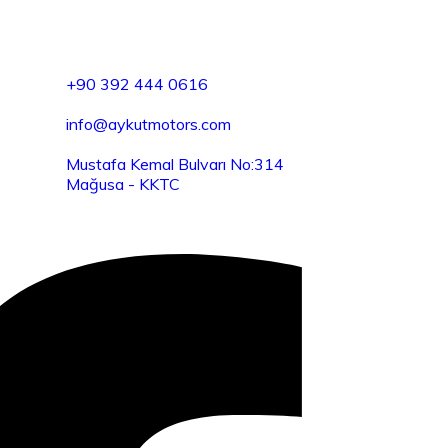
+90 392 444 0616
info@aykutmotors.com
Mustafa Kemal Bulvarı No:314
Mağusa - KKTC