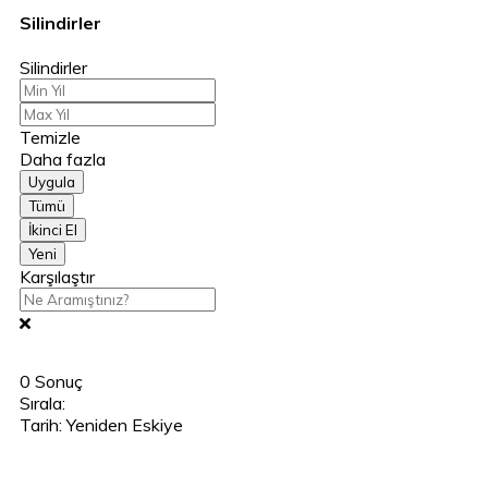
Silindirler
Silindirler
Temizle
Daha fazla
Uygula
Tümü
İkinci El
Yeni
Karşılaştır
0
Sonuç
Sırala:
Tarih: Yeniden Eskiye