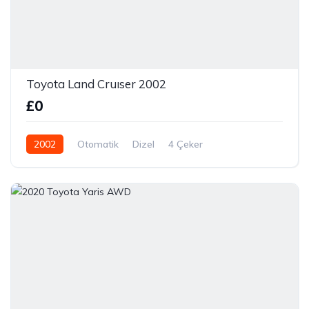
Toyota Land Cruıser 2002
£0
2002
Otomatik
Dizel
4 Çeker