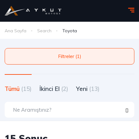
Ana Sayfa
Search
Toyota
Filtreler (1)
Tümü
(15)
İkinci El
(2)
Yeni
(13)
15 Sonuç