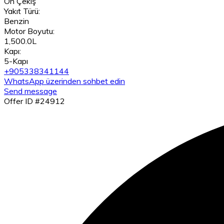
Ön Çekiş
Yakıt Türü:
Benzin
Motor Boyutu:
1,500.0L
Kapı:
5-Kapı
+905338341144
WhatsApp üzerinden sohbet edin
Send message
Offer ID #24912