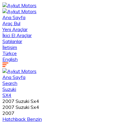
Ana Sayfa
Araç Bul
Yeni Araçlar
İkici El Araçlar
Satılanlar
İletişim
Türkçe
English
Ana Sayfa
Search
Suzuki
SX4
2007 Suzuki Sx4
2007 Suzuki Sx4
2007
Hatchback
Benzin