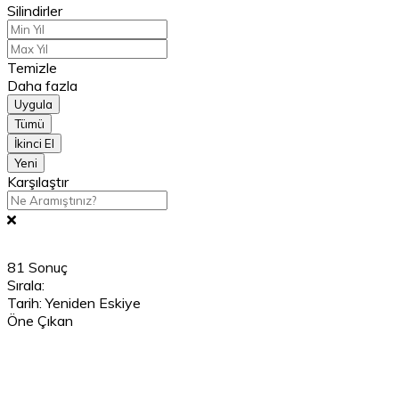
Silindirler
Temizle
Daha fazla
Uygula
Tümü
İkinci El
Yeni
Karşılaştır
81
Sonuç
Sırala:
Tarih: Yeniden Eskiye
Öne Çıkan