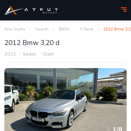
Ana Sayfa
Search
BMW
3-Serie
2012 Bmw 3,2
2012 Bmw 3,20 d
2012
Sedan
Dizel
1
/
8