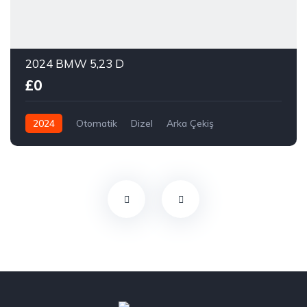
2024 BMW 5,23 D
£0
2024
Otomatik
Dizel
Arka Çekiş