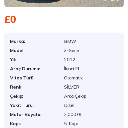
£0
Marka:
BMW
Model:
3-Serie
Yıl:
2012
Araç Durumu:
İkinci El
Vites Türü:
Otomatik
Renk:
SİLVER
Çekiş:
Arka Çekiş
Yakıt Türü:
Dizel
Motor Boyutu:
2,000.0L
Kapı:
5-Kapı