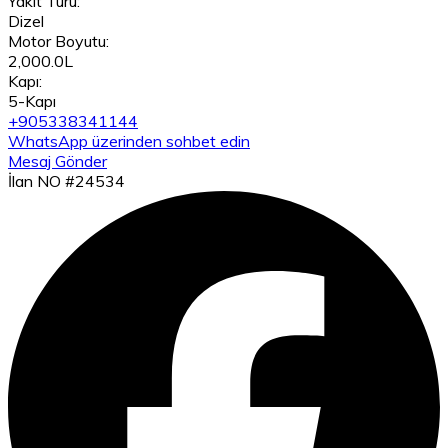
Yakıt Türü:
Dizel
Motor Boyutu:
2,000.0L
Kapı:
5-Kapı
+905338341144
WhatsApp üzerinden sohbet edin
Mesaj Gönder
İlan NO #24534