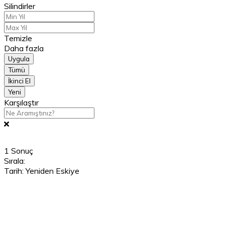
Silindirler
Temizle
Daha fazla
Uygula
Tümü
İkinci El
Yeni
Karşılaştır
1
Sonuç
Sırala:
Tarih: Yeniden Eskiye