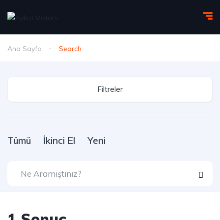
Ana Sayfa
Search
Filtreler
Tümü
İkinci El
Yeni
1
Sonuç