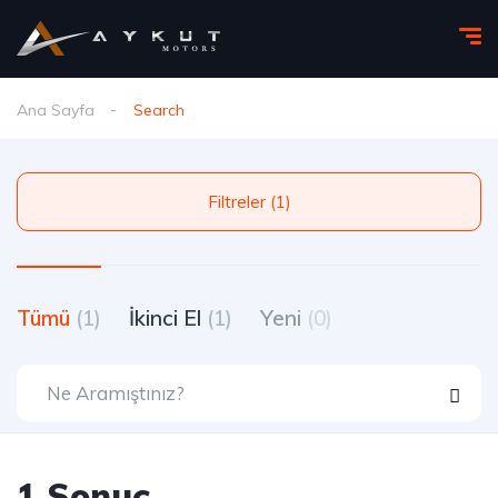
Ana Sayfa
Search
Filtreler (1)
Tümü
(1)
İkinci El
(1)
Yeni
(0)
1 Sonuç