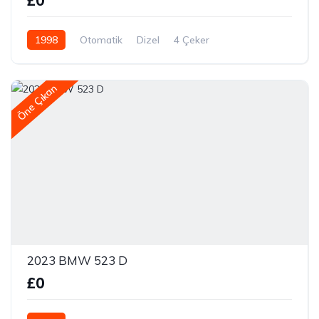
£0
1998
Otomatik
Dizel
4 Çeker
Öne Çıkan
2023 BMW 523 D
£0