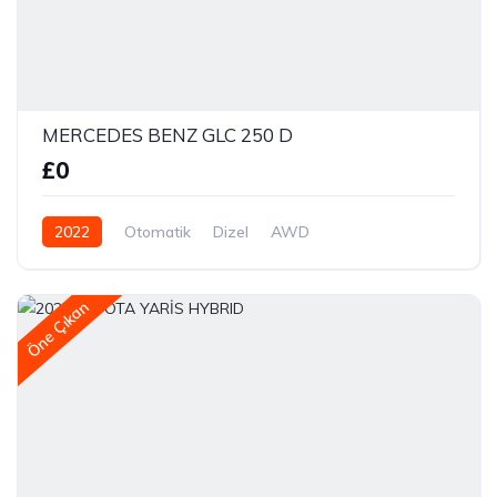
MERCEDES BENZ GLC 250 D
£0
2022
Otomatik
Dizel
AWD
Öne Çıkan