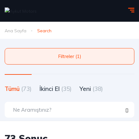
Ana Sayfa
Search
Filtreler (1)
Tümü
(73)
İkinci El
(35)
Yeni
(38)
73 Sonuç