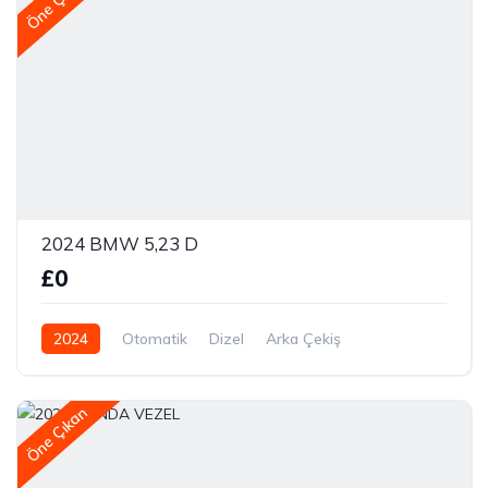
Öne Çıkan
2024 BMW 5,23 D
£0
2024
Otomatik
Dizel
Arka Çekiş
Öne Çıkan