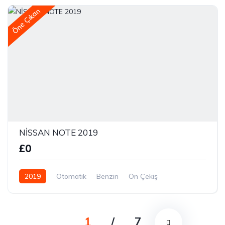
Öne Çıkan
NİSSAN NOTE 2019
£0
2019
Otomatik
Benzin
Ön Çekiş
1
/
7