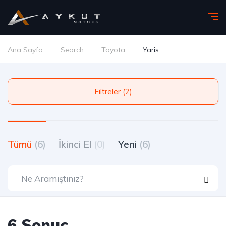
Ana Sayfa
Search
Toyota
Yaris
Filtreler (2)
Tümü
(6)
İkinci El
(0)
Yeni
(6)
6 Sonuç